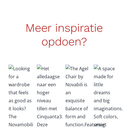
bes
r
Ge
Meer inspiratie
eer
el
opdoen?
van