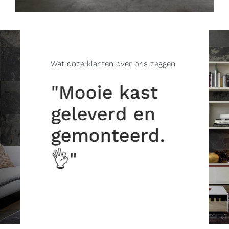
Wat onze klanten over ons zeggen
"Mooie kast
"Pe
n
geleverd en
ge
oom
gemonteerd.
de
ook
zo
👌"
t
me
oop
de
he