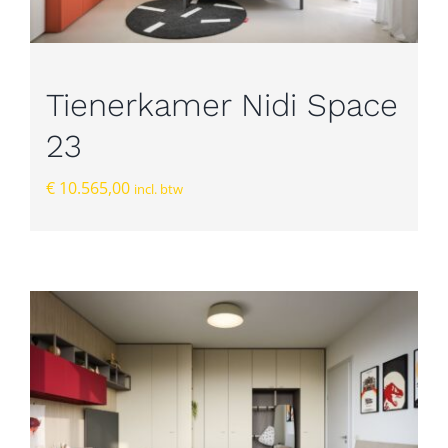
Tienerkamer Nidi Space
23
€
10.565,00
incl. btw