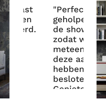
t
"Perfect
n
geholpen in
d.
de showroom
zodat we ook
meteen tot
deze aankoop
hebben
besloten.
Genieten er
elke dag weer