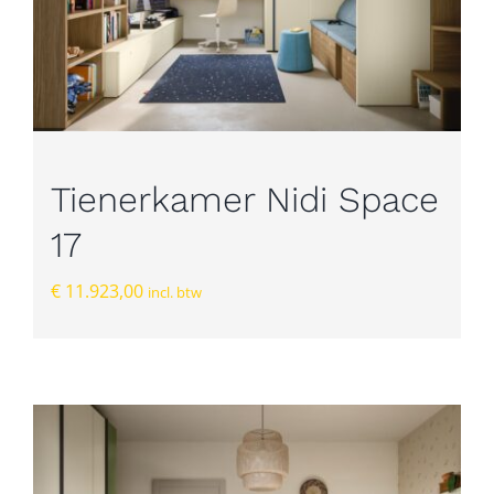
Tienerkamer Nidi Space
17
€
11.923,00
incl. btw