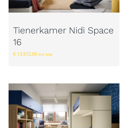
Tienerkamer Nidi Space
16
€
13.972,00
incl. btw