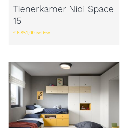
Tienerkamer Nidi Space
15
€
6.851,00
incl. btw