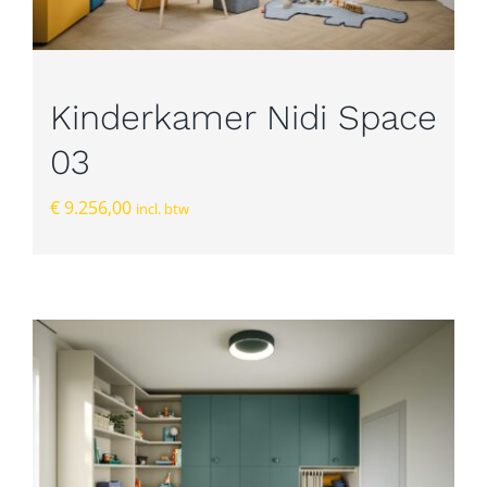
Kinderkamer Nidi Space
03
€
9.256,00
incl. btw