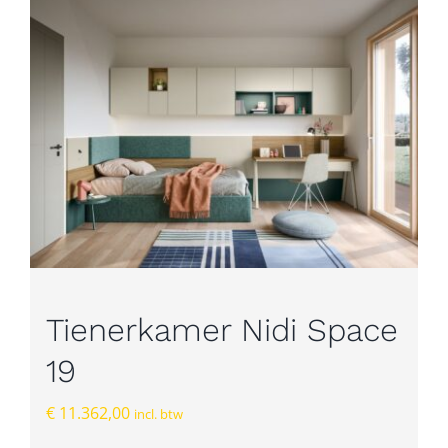
Tienerkamer Nidi Space
19
€
11.362,00
incl. btw