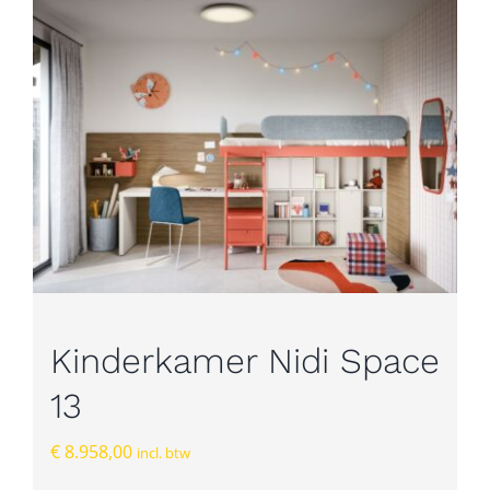
Kinderkamer Nidi Space
13
€
8.958,00
incl. btw