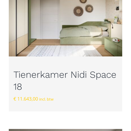
Tienerkamer Nidi Space
18
€
11.643,00
incl. btw