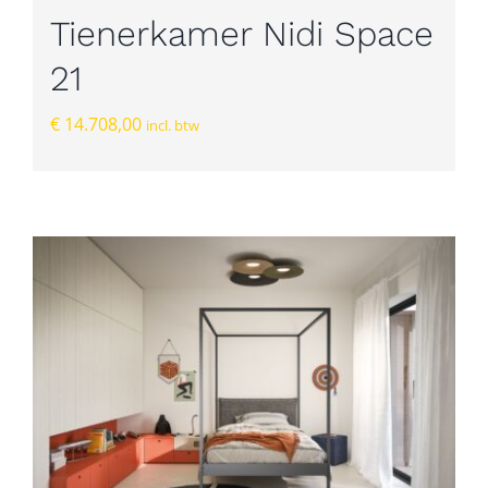
Tienerkamer Nidi Space
21
€
14.708,00
incl. btw