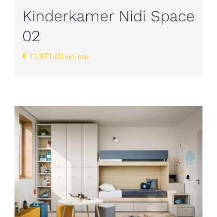
Kinderkamer Nidi Space
02
€
11.971,00
incl. btw