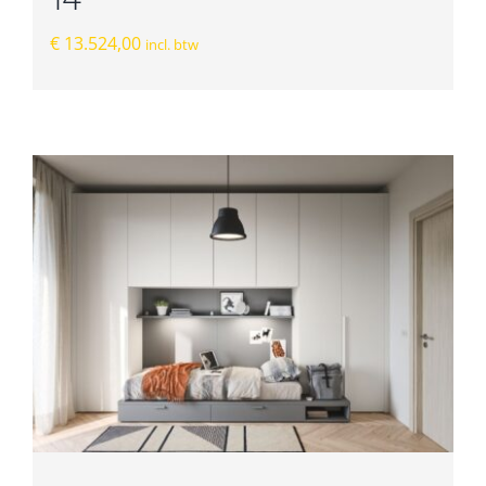
€
13.524,00
incl. btw