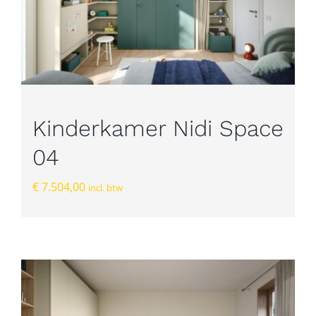
Kinderkamer Nidi Space
04
€
7.504,00
incl. btw