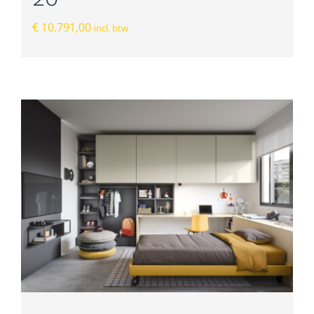
€
10.791,00
incl. btw