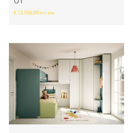
€
12.556,00
incl. btw