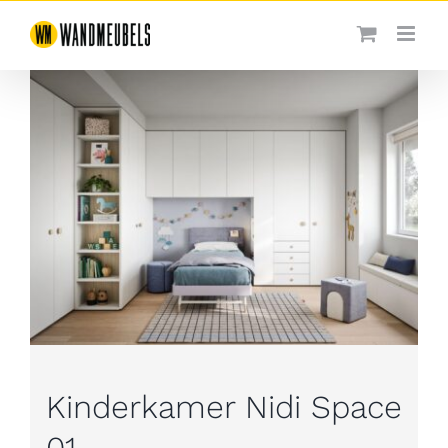
Ga
naar
inhoud
Kinderkamer Nidi Space
01