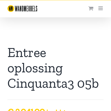
Ga
naar
inhoud
Entree
oplossing
Cinquanta3 05b