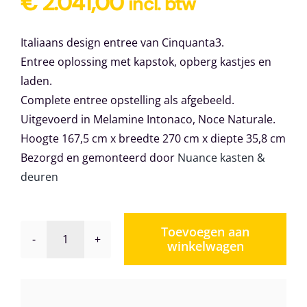
€
2.041,00
incl. btw
Italiaans design entree van Cinquanta3.
Entree oplossing met kapstok, opberg kastjes en
laden.
Complete entree opstelling als afgebeeld.
Uitgevoerd in Melamine Intonaco, Noce Naturale.
Hoogte 167,5 cm x breedte 270 cm x diepte 35,8 cm
Bezorgd en gemonteerd door
Nuance kasten &
deuren
Toevoegen aan
winkelwagen
Entree
oplossing
Cinquanta3
05b