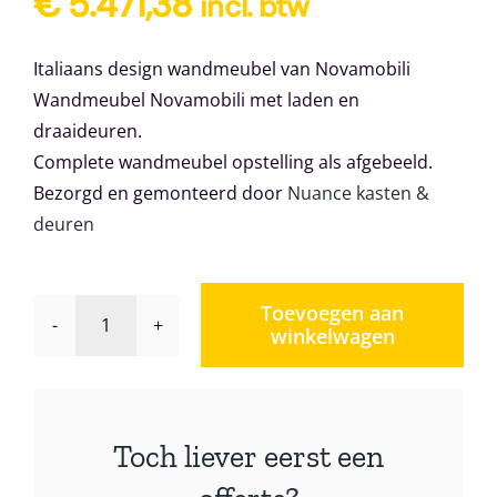
€
5.471,38
incl. btw
Italiaans design wandmeubel van Novamobili
Wandmeubel Novamobili met laden en
draaideuren.
Complete wandmeubel opstelling als afgebeeld.
Bezorgd en gemonteerd door
Nuance kasten &
deuren
Toevoegen aan
winkelwagen
Wandmeubel
Novamobili
Giorno
202
Toch liever eerst een
aantal