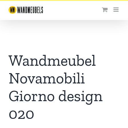
Ga
naar
inhoud
Wandmeubel
Novamobili
Giorno design
020