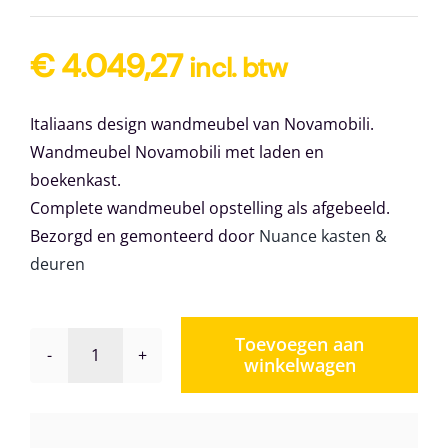
€
4.049,27
incl. btw
Italiaans design wandmeubel van Novamobili.
Wandmeubel Novamobili met laden en
boekenkast.
Complete wandmeubel opstelling als afgebeeld.
Bezorgd en gemonteerd door
Nuance kasten &
deuren
Toevoegen aan
winkelwagen
Wandmeubel
Novamobili
Giorno