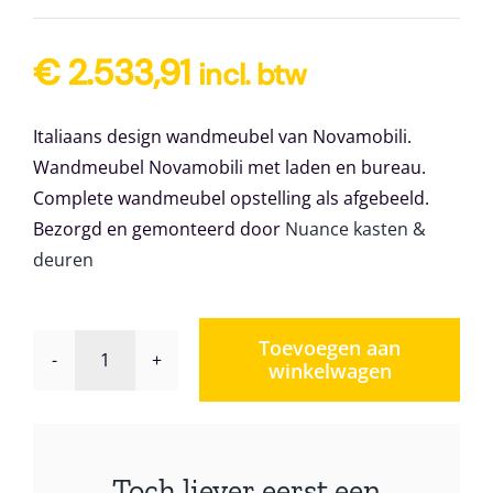
€
2.533,91
incl. btw
Italiaans design wandmeubel van Novamobili.
Wandmeubel Novamobili met laden en bureau.
Complete wandmeubel opstelling als afgebeeld.
Bezorgd en gemonteerd door
Nuance kasten &
deuren
Toevoegen aan
winkelwagen
Wandmeubel
Novamobili
Giorno
design
Toch liever eerst een