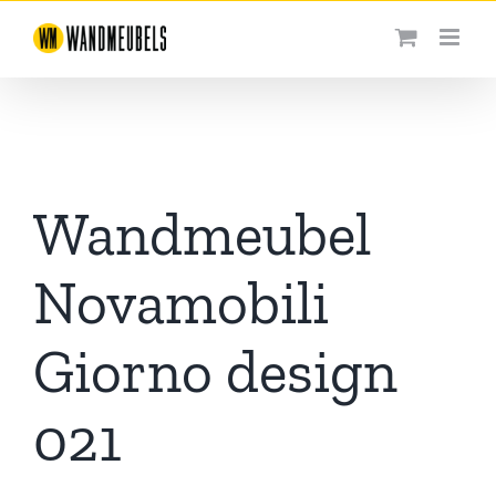
Ga
naar
inhoud
Wandmeubel
Novamobili
Giorno design
021