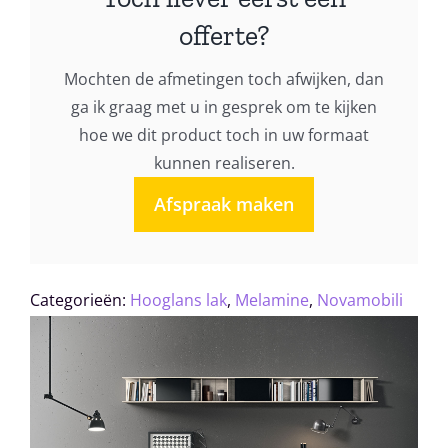
021
offerte?
aantal
Mochten de afmetingen toch afwijken, dan
ga ik graag met u in gesprek om te kijken
hoe we dit product toch in uw formaat
kunnen realiseren.
Afspraak maken
Categorieën:
Hooglans lak
,
Melamine
,
Novamobili