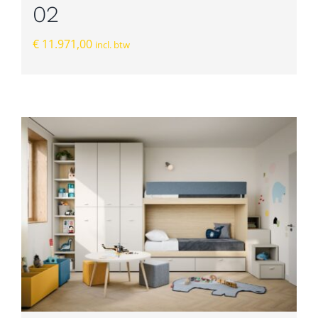
02
€
11.971,00
incl. btw