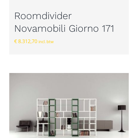
Roomdivider
Novamobili Giorno 171
€
8.312,70
incl. btw