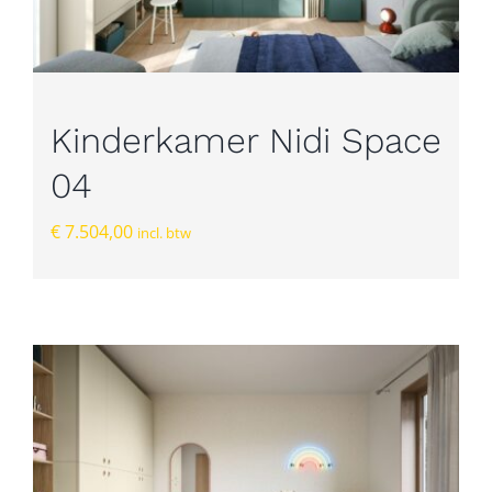
Kinderkamer Nidi Space
04
€
7.504,00
incl. btw