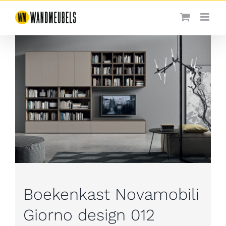
Ga
naar
inhoud
Boekenkast Novamobili
Giorno design 012