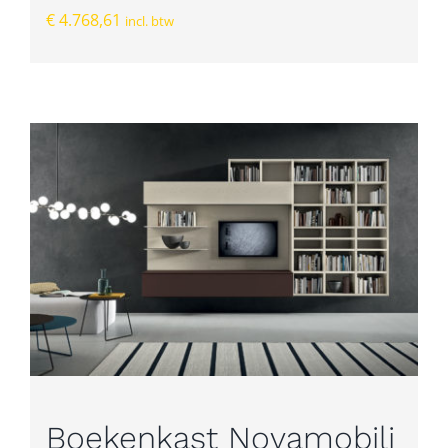
€
4.768,61
incl. btw
Boekenkast Novamobili