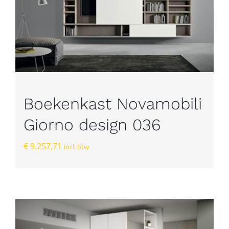
Boekenkast Novamobili
Giorno design 036
€
9.257,71
incl. btw