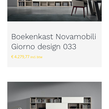
Boekenkast Novamobili
Giorno design 033
€
4.279,77
incl. btw