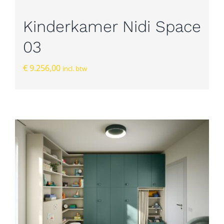
Kinderkamer Nidi Space
03
€
9.256,00
incl. btw