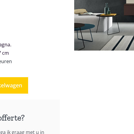
agna.
7 cm
euren
kelwagen
offerte?
ga ik graag met u in