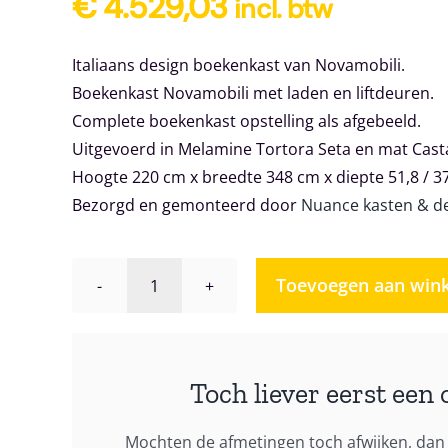
€
4.529,03
incl. btw
Italiaans design boekenkast van Novamobili.
Boekenkast Novamobili met laden en liftdeuren.
Complete boekenkast opstelling als afgebeeld.
Uitgevoerd in Melamine Tortora Seta en mat Cast
Hoogte 220 cm x breedte 348 cm x diepte 51,8 / 3
Bezorgd en gemonteerd door
Nuance kasten & d
Toevoegen aan win
Boekenkast
Novamobili
Giorno
design
Toch liever eerst een 
014
aantal
Mochten de afmetingen toch afwijken, dan 