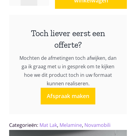
winkelwagen
Boekenkast
Novamobili
Giorno
design
Toch liever eerst een
033
offerte?
aantal
Mochten de afmetingen toch afwijken, dan
ga ik graag met u in gesprek om te kijken
hoe we dit product toch in uw formaat
kunnen realiseren.
Afspraak maken
Categorieën:
Mat Lak
,
Melamine
,
Novamobili