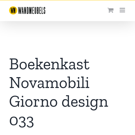
Ga
naar
inhoud
Boekenkast
Novamobili
Giorno design
033