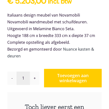
€
5.203,00
incl. btw
Italiaans design meubel van Novamobili
Novamobili wandmeubel met schuifdeuren.
Uitgevoerd in Melamine Bianco Seta.
Hoogte 188 cm x breedte 333 cm x diepte 37 cm
Complete opstelling als afgebeeld.
Bezorgd en gemonteerd door
Nuance kasten &
deuren
Toevoegen aan
winkelwagen
Wandmeubel
Novamobili
Giorno
156
Toch liever eerst een
aantal