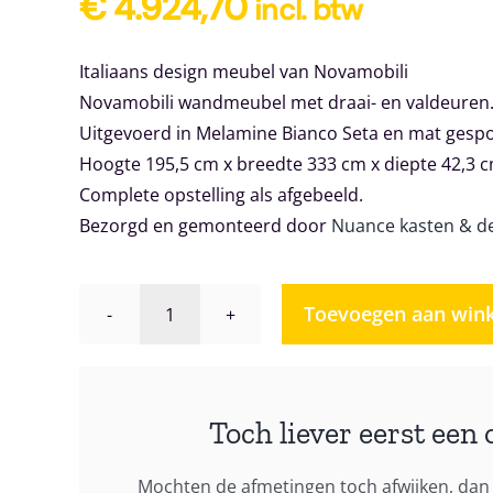
€
4.924,70
incl. btw
Italiaans design meubel van Novamobili
Novamobili wandmeubel met draai- en valdeuren
Uitgevoerd in Melamine Bianco Seta en mat gesp
Hoogte 195,5 cm x breedte 333 cm x diepte 42,3 
Complete opstelling als afgebeeld.
Bezorgd en gemonteerd door
Nuance kasten & d
Toevoegen aan win
Wandmeubel
Novamobili
Giorno
158
Toch liever eerst een 
aantal
Mochten de afmetingen toch afwijken, dan 