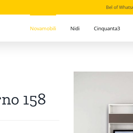
Bel of Whats
Novamobili
Nidi
Cinquanta3
rno 158