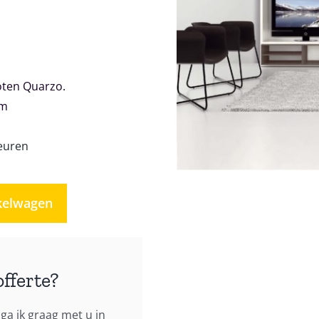
.
oten Quarzo.
cm
euren
kelwagen
offerte?
ga ik graag met u in