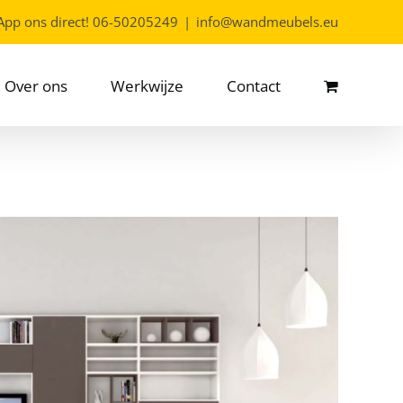
App ons direct!
06-50205249
|
info@wandmeubels.eu
Over ons
Werkwijze
Contact