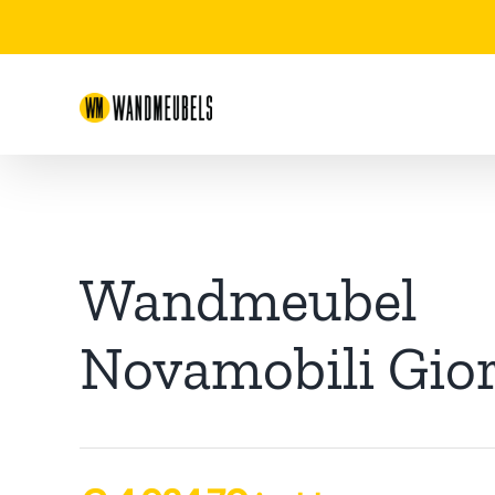
Ga
naar
inhoud
Wandmeubel
Novamobili Gio