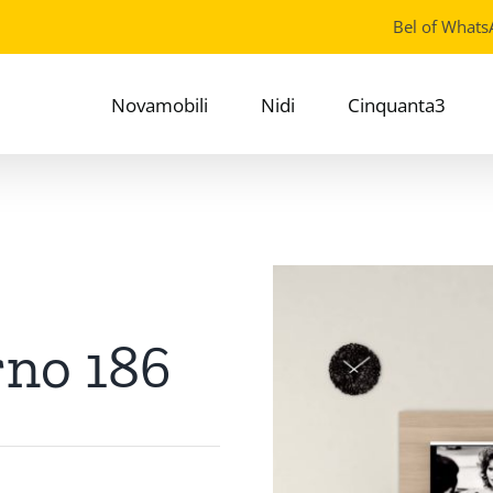
Bel of Whats
Novamobili
Nidi
Cinquanta3
rno 186