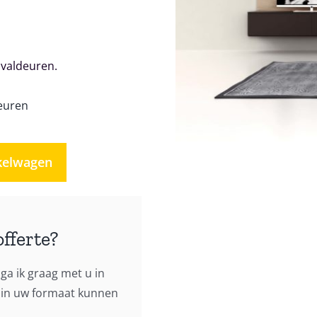
valdeuren.
euren
kelwagen
offerte?
ga ik graag met u in
h in uw formaat kunnen