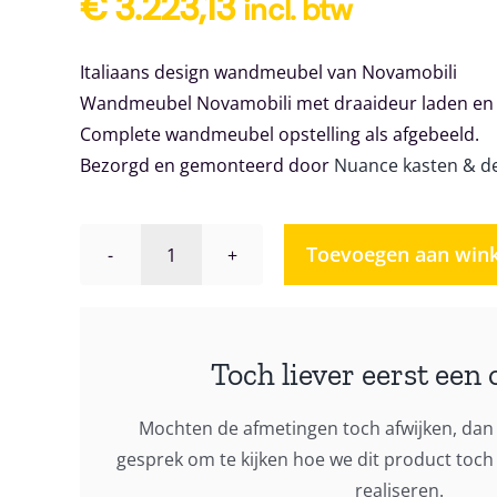
€
3.223,13
incl. btw
Italiaans design wandmeubel van Novamobili
Wandmeubel Novamobili met draaideur laden en 
Complete wandmeubel opstelling als afgebeeld.
Bezorgd en gemonteerd door
Nuance kasten & d
Toevoegen aan win
Wandmeubel
Novamobili
Giorno
186
Toch liever eerst een 
aantal
Mochten de afmetingen toch afwijken, dan 
gesprek om te kijken hoe we dit product toc
realiseren.