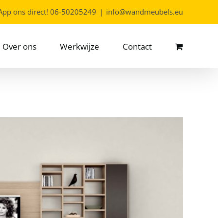
App ons direct!
06-50205249
|
info@wandmeubels.eu
Over ons
Werkwijze
Contact