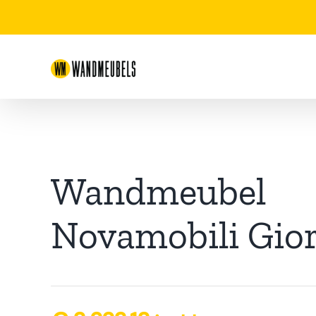
Ga
naar
inhoud
Wandmeubel
Novamobili Gio