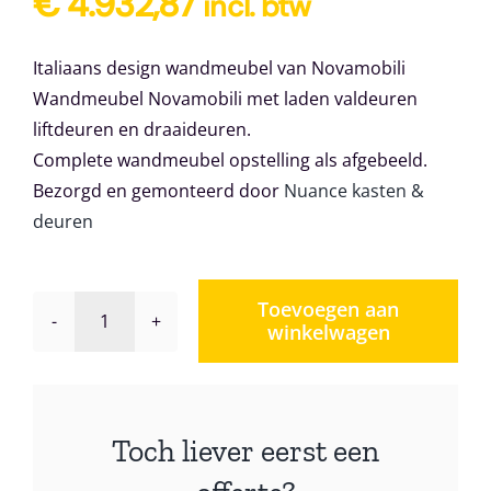
€
4.932,87
incl. btw
Italiaans design wandmeubel van Novamobili
Wandmeubel Novamobili met laden valdeuren
liftdeuren en draaideuren.
Complete wandmeubel opstelling als afgebeeld.
Bezorgd en gemonteerd door
Nuance kasten &
deuren
Toevoegen aan
winkelwagen
Wandmeubel
Novamobili
Giorno
204
Toch liever eerst een
aantal