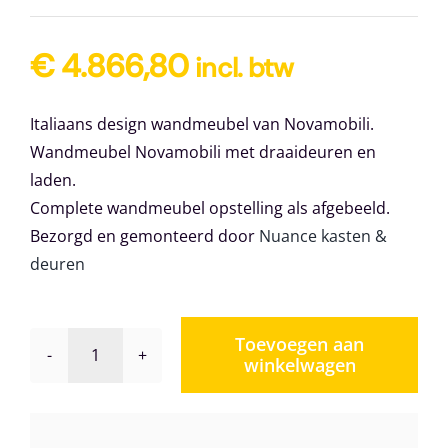
€
4.866,80
incl. btw
Italiaans design wandmeubel van Novamobili.
Wandmeubel Novamobili met draaideuren en
laden.
Complete wandmeubel opstelling als afgebeeld.
Bezorgd en gemonteerd door
Nuance kasten &
deuren
Toevoegen aan
winkelwagen
Wandmeubel
Novamobili
Giorno