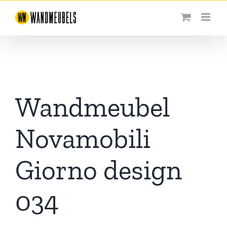
Ga
naar
inhoud
Wandmeubel
Novamobili
Giorno design
034