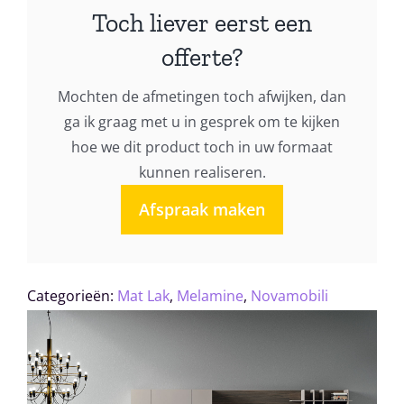
design
Toch liever eerst een
034
offerte?
aantal
Mochten de afmetingen toch afwijken, dan
ga ik graag met u in gesprek om te kijken
hoe we dit product toch in uw formaat
kunnen realiseren.
Afspraak maken
Categorieën:
Mat Lak
,
Melamine
,
Novamobili