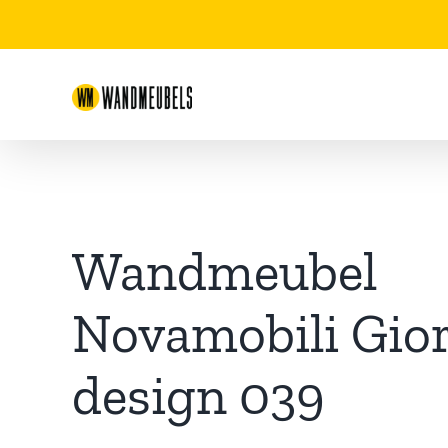
Ga
naar
inhoud
Wandmeubel
Novamobili Gio
design 039