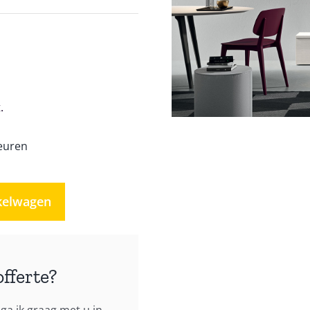
.
euren
kelwagen
offerte?