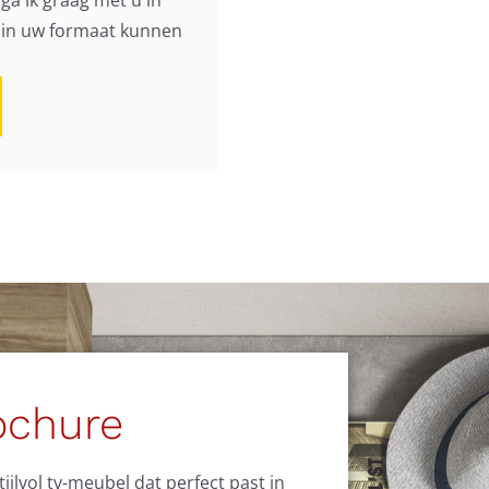
ga ik graag met u in
h in uw formaat kunnen
ochure
jlvol tv-meubel dat perfect past in