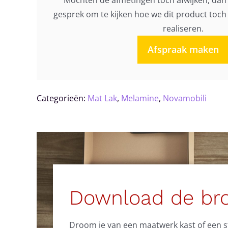
Mochten de afmetingen toch afwijken, dan 
gesprek om te kijken hoe we dit product toc
realiseren.
Afspraak maken
Categorieën:
Mat Lak
,
Melamine
,
Novamobili
Download de br
Droom je van een maatwerk kast of een sti