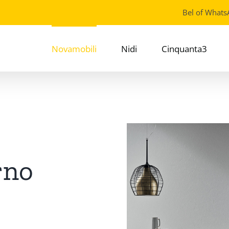
Bel of Whats
Novamobili
Nidi
Cinquanta3
rno