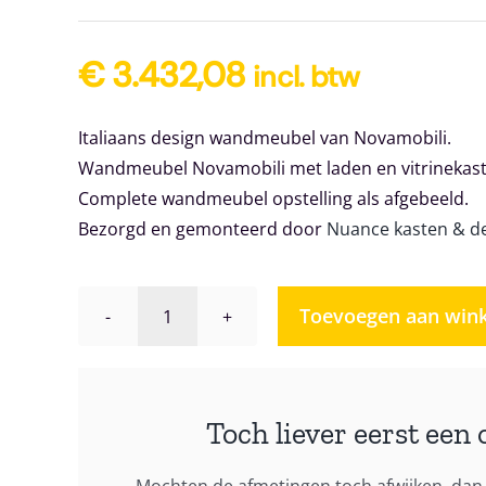
€
3.432,08
incl. btw
Italiaans design wandmeubel van Novamobili.
Wandmeubel Novamobili met laden en vitrinekast
Complete wandmeubel opstelling als afgebeeld.
Bezorgd en gemonteerd door
Nuance kasten & d
Toevoegen aan win
Wandmeubel
Novamobili
Giorno
design
Toch liever eerst een 
039
aantal