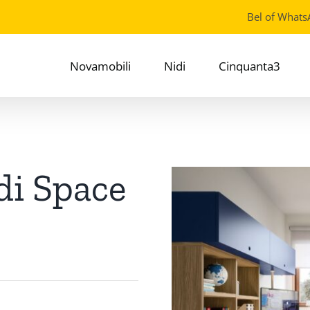
Bel of Whats
Novamobili
Nidi
Cinquanta3
di Space