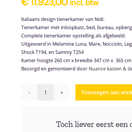
€
11.923,00
incl. btw
Italiaans design tienerkamer van Nidi.
Tienerkamer met inloopkast, bed, bureau, opberg
Complete tienerkamer opstelling als afgebeeld.
Uitgevoerd in Melamine Luna, Mare, Nocciolo, Leg
Shock T194, en Sammy T254
Kamer hoogte 260 cm x breedte 347 cm x 365 cm
Bezorgd en gemonteerd door
Nuance kasten & d
Toevoegen aan win
Tienerkamer
Nidi
Space
17
Toch liever eerst een 
aantal