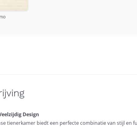
lmo
ijving
eelzijdig Design
nse tienerkamer biedt een perfecte combinatie van stijl en f