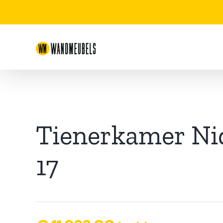
Ga
naar
inhoud
Tienerkamer Ni
17