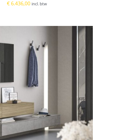
€
6.436,00
incl. btw