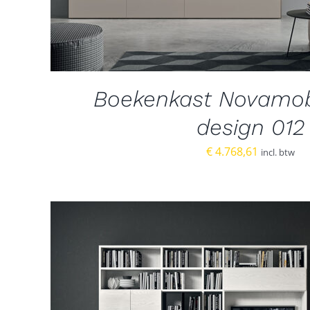
Boekenkast Novamobi
design 012
€
4.768,61
incl. btw