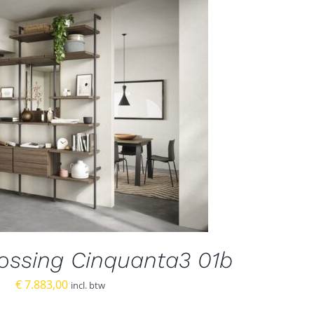
ossing Cinquanta3 01b
€
7.883,00
incl. btw