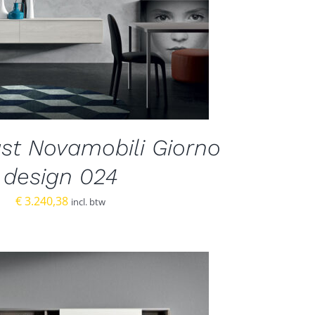
st Novamobili Giorno
design 024
€
3.240,38
incl. btw