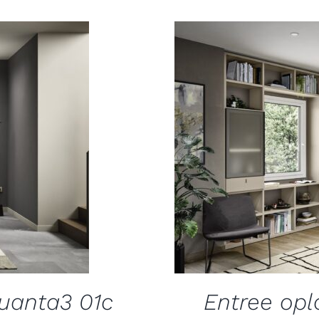
quanta3 01c
Entree opl