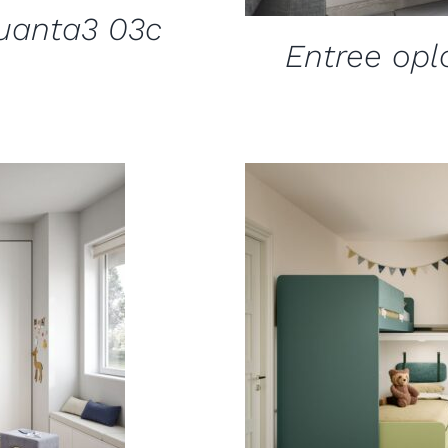
quanta3 03c
Entree opl