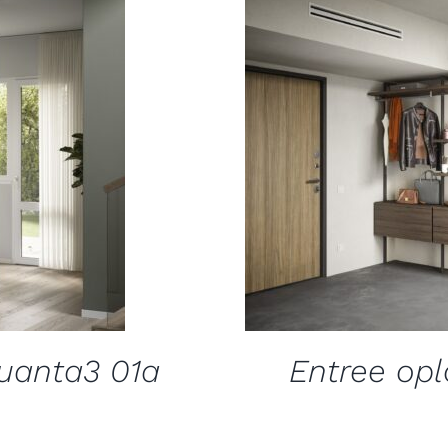
quanta3 01a
Entree opl